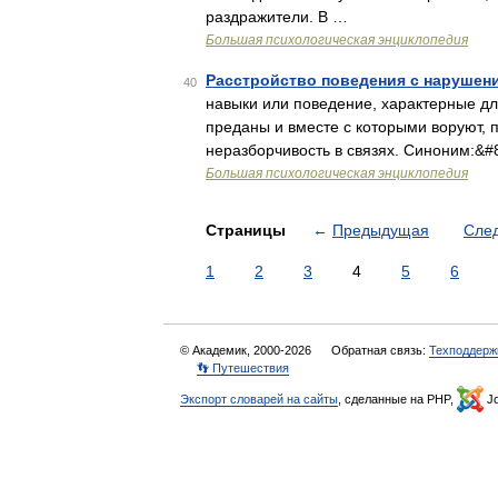
раздражители. В …
Большая психологическая энциклопедия
Расстройство поведения с нарушен
40
навыки или поведение, характерные д
преданы и вместе с которыми воруют, 
неразборчивость в связях. Синоним:&#
Большая психологическая энциклопедия
Страницы
←
Предыдущая
Сле
1
2
3
4
5
6
© Академик, 2000-2026
Обратная связь:
Техподдерж
👣 Путешествия
Экспорт словарей на сайты
, сделанные на PHP,
Jo