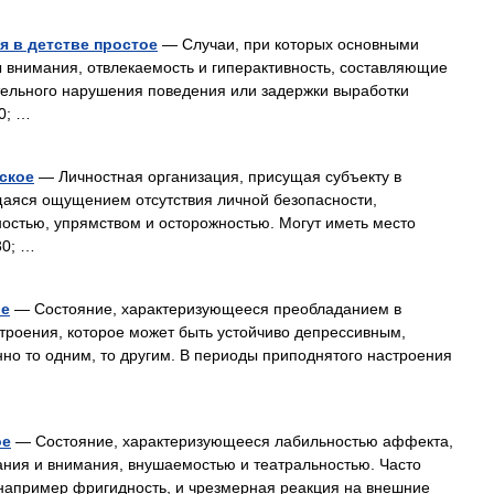
я в детстве простое
— Случаи, при которых основными
 внимания, отвлекаемость и гиперактивность, составляющие
тельного нарушения поведения или задержки выработки
0; …
ское
— Личностная организация, присущая субъекту в
щаяся ощущением отсутствия личной безопасности,
остью, упрямством и осторожностью. Могут иметь место
30; …
ое
— Состояние, характеризующееся преобладанием в
троения, которое может быть устойчиво депрессивным,
но то одним, то другим. В периоды приподнятого настроения
ое
— Состояние, характеризующееся лабильностью аффекта,
ания и внимания, внушаемостью и театральностью. Часто
 например фригидность, и чрезмерная реакция на внешние