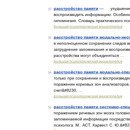
расстройство памяти
— ухудшение ил
32
воспроизводить информацию. Особенно
гипомнезия. Словарь практического пси
Большая психологическая энциклопедия
расстройство памяти модально-нес
33
в неполноценном сохранении следов в
затруднение запоминания и воспроизве
расстройства могут объединяться …
Большая психологическая энциклопедия
расстройство памяти модально-спе
34
только при сохранении и воспроизвед
поражении корковых зон анализаторов,
счет&#8230; …
Большая психологическая энциклопедия
расстройство памяти системно-спе
35
поражением речевых зон мозга головно
запоминаемой информации посредство
психолога. М.: АСТ, Харвест. С. Ю.&#8