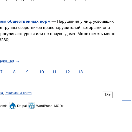
ием общественных норм
— Нарушения у лиц, усвоивших
ля группы сверстников правонарушителей, которыми они
прогуливают уроки или не ночуют дома. Может иметь место
8230; …
дующая
→
7
8
9
10
11
12
13
ка
,
Реклама на сайте
18+
omla,
Drupal,
WordPress, MODx.