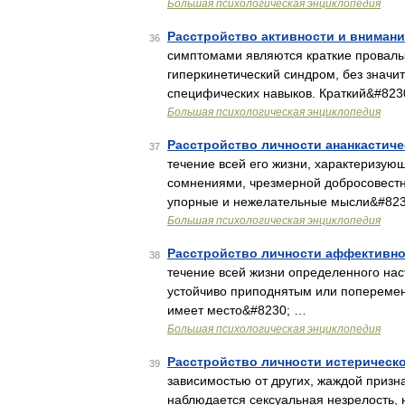
Большая психологическая энциклопедия
Расстройство активности и внимани
36
симптомами являются краткие провалы
гиперкинетический синдром, без значи
специфических навыков. Краткий&#823
Большая психологическая энциклопедия
Расстройство личности ананкастиче
37
течение всей его жизни, характеризую
сомнениями, чрезмерной добросовестн
упорные и нежелательные мысли&#82
Большая психологическая энциклопедия
Расстройство личности аффективн
38
течение всей жизни определенного нас
устойчиво приподнятым или поперемен
имеет место&#8230; …
Большая психологическая энциклопедия
Расстройство личности истерическ
39
зависимостью от других, жаждой призн
наблюдается сексуальная незрелость,