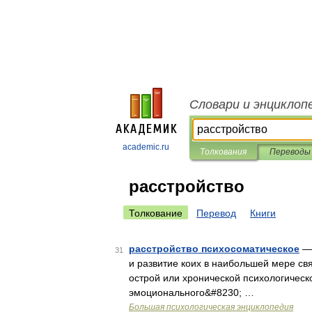
Словари и энциклоп
academic.ru
Толкования
Переводы
расстройство
Толкование
Перевод
Книги
расстройство психосоматическое
— 
31
и развитие коих в наибольшей мере с
острой или хронической психологичес
эмоционального&#8230; …
Большая психологическая энциклопедия