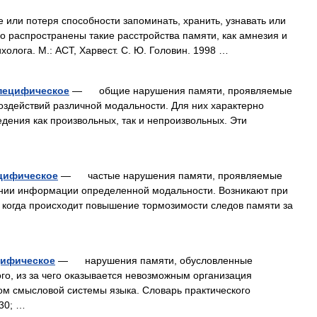
и потеря способности запоминать, хранить, узнавать или
 распространены такие расстройства памяти, как амнезия и
холога. М.: АСТ, Харвест. С. Ю. Головин. 1998 …
пецифическое
— общие нарушения памяти, проявляемые
оздействий различной модальности. Для них характерно
дения как произвольных, так и непроизвольных. Эти
цифическое
— частые нарушения памяти, проявляемые
ении информации определенной модальности. Возникают при
 когда происходит повышение тормозимости следов памяти за
цифическое
— нарушения памяти, обусловленные
го, из за чего оказывается невозможным организация
м смысловой системы языка. Словарь практического
230; …